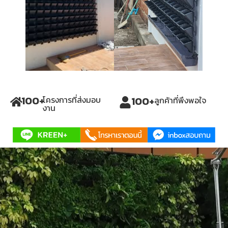
ยืนยันรการจ่ายเงิน
we not design product
we
created our tomorrow
100
+
100
+
โครงการที่ส่งมอบ
ลูกค้าที่พึงพอใจ
งาน