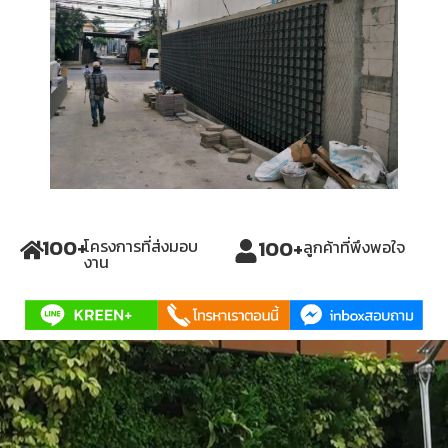
ยืนยันรการจ่ายเงิน
we not design product
we
created our tomorrow
100
+
100
+
โครงการที่ส่งมอบ
ลูกค้าที่พึงพอใจ
งาน