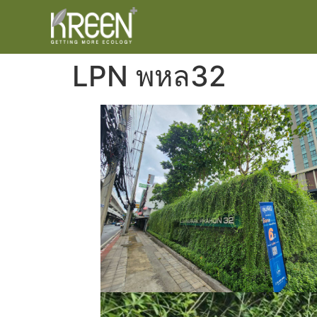
LPN พหล32