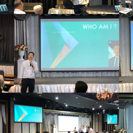
we
created our tomorrow