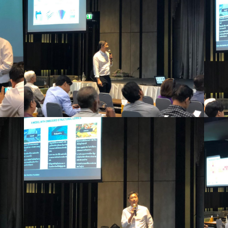
หน้าแรก
ผลิตภัณฑ์
โครงการต่าง
ข่าวสารและกิจกรรม
ติดต่อเรา
ยืนยันรการจ่ายเงิน
we not design product