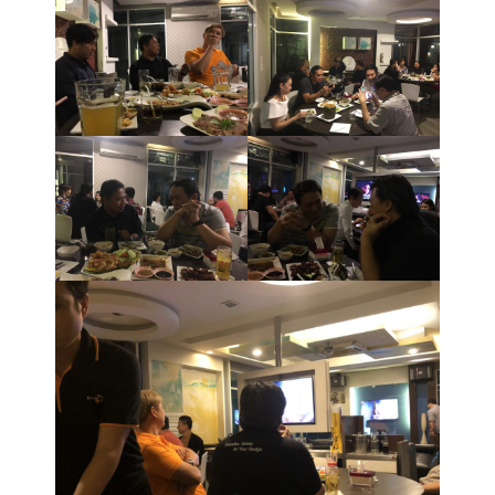
ติดต่อเรา
ยืนยันรการจ่ายเงิน
we not design product
we
created our tomorrow